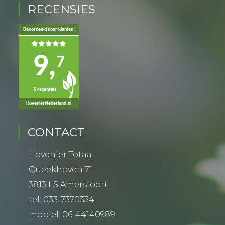
RECENSIES
Beoordeeld door klanten!
9,
7
5 recensies
HovenierNederland.nl
CONTACT
Hovenier Totaal
Queekhoven 71
3813 LS Amersfoort
tel:
033-7370334
mobiel:
06-44140989